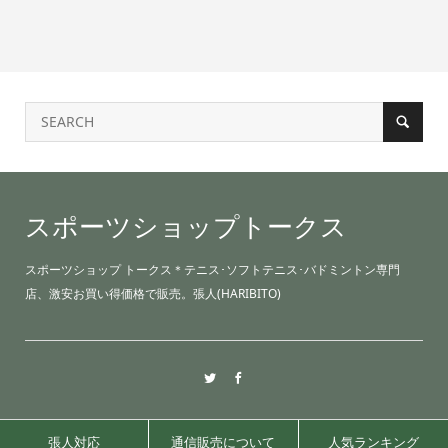
スポーツショップトークス
スポーツショップ トークス＊テニス･ソフトテニス･バドミントン専門
店、激安お買い得価格で販売。張人(HARIBITO)
張人対応
通信販売について
人気ランキング
©2021 sports shop TALKS.