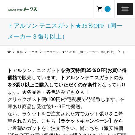
0
トアルソン テニスガット★35％OFF（同一
メーカー３張り以上）
商品
テニス
テニスガット★35％OFF（同一メーカー３張り以上）
トアルソン テニスガット★35％OFF（同一メーカー３張り以上）
トアルソンテニスガットを
激安特価(35％OFF)お買い得
価格
で販売しています。
トアルソンテニスガットのみ
を3張り以上ご購入していただくのが条件
となっており
ます。★各品番・各色込みでもＯＫ！
クリックポスト便(100円)や宅配便で発送致します。在
庫あり商品は受注後1～3日で発送。
なお、ラケットをご注文された方でガット張りをご希
望される方は、こちら
【ラケットキャンペーン】
から
ご希望のガットをご注文下さい。尚こちら（激安特価