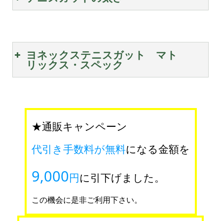
モノフィラメントは、単一
芯材に 数本の側糸を巻きつ
ヨネックステニスガット マト
リックス・スペック
け 反発性が良く耐久性にも
優れたガットです。
マルチフィラメントは、沢
山の糸を一つに束ね、ソフ
★通販キャンペーン
トな打球感でホールド性に
代引き手数料が無料
になる金額を
優れたガットです。
9,000
円
に引下げました。
この機会に是非ご利用下さい。