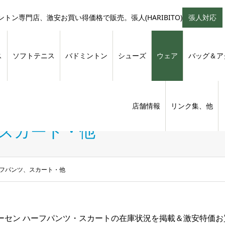
トン専門店、激安お買い得価格で販売。張人(HARIBITO)
張人対応
ス
ソフトテニス
バドミントン
シューズ
ウェア
バッグ＆ア
店舗情報
リンク集、他
、スカート・他
ーフパンツ、スカート・他
ーセン ハーフパンツ・スカートの在庫状況を掲載＆激安特価