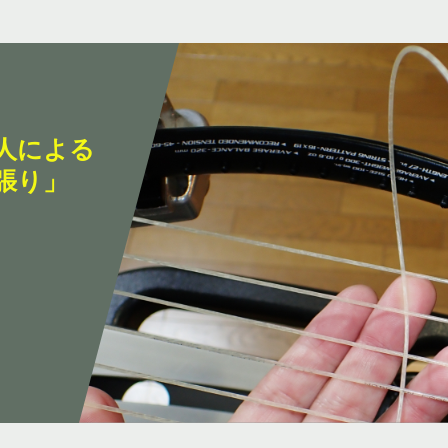
人による
張り」
。