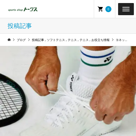
0
投稿記事
ブログ
投稿記事
,
ソフトテニス
,
テニス
,
テニス
,
お役立ち情報
ヨネックステニスシューズ（エクリプション,アドアクセル,ソニケージ,エアラスダッシュ）の機能性を徹底解説