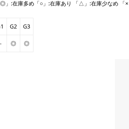
◎」:在庫多め「○」:在庫あり 「△」:在庫少なめ 「×
G1
G2
G3
－
◎
◎