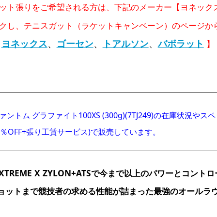
ット張りをご希望される方は、下記のメーカー【ヨネック
クし、テニスガット（ラケットキャンペーン）のページか
ヨネックス
、
ゴーセン
、
トアルソン
、
バボラット
【
】
ァントム グラファイト100XS (300g)(7TJ249)の在庫
0％OFF+張り工賃サービス)で販売しています。
EXTREME X ZYLON+ATSで今まで以上のパワーと
ョットまで競技者の求める性能が詰まった最強のオールラ