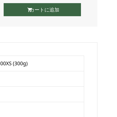
S (300g)