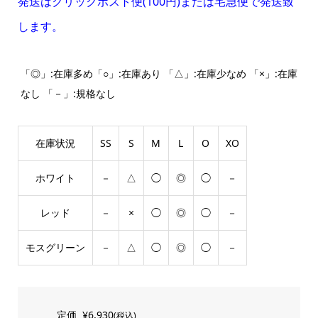
発送はクリックポスト便(100円)または宅急便で発送致
します。
「◎」:在庫多め「○」:在庫あり 「△」:在庫少なめ 「×」:在庫
なし 「－」:規格なし
在庫状況
SS
S
M
L
O
XO
ホワイト
－
△
◯
◎
◯
－
レッド
－
×
◯
◎
◯
－
モスグリーン
－
△
◯
◎
◯
－
定価
¥6,930
(税込)