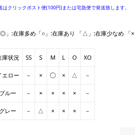
送はクリックポスト便(100円)または宅急便で発送致します。
◎」:在庫多め「○」:在庫あり 「△」:在庫少なめ 「×
在庫状況
SS
S
M
L
O
XO
イエロー
－
×
◯
×
△
－
ブルー
－
×
×
×
×
－
グレー
－
△
×
×
×
－