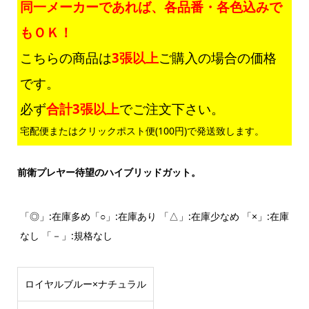
同一メーカーであれば、各品番・各色込みで
もＯＫ！
こちらの商品は
3張以上
ご購入の場合の価格
です。
必ず
合計3張以上
でご注文下さい。
宅配便またはクリックポスト便(100円)で発送致します。
前衛プレヤー待望のハイブリッドガット。
「◎」:在庫多め「○」:在庫あり 「△」:在庫少なめ 「×」:在庫
なし 「－」:規格なし
ロイヤルブルー×ナチュラル