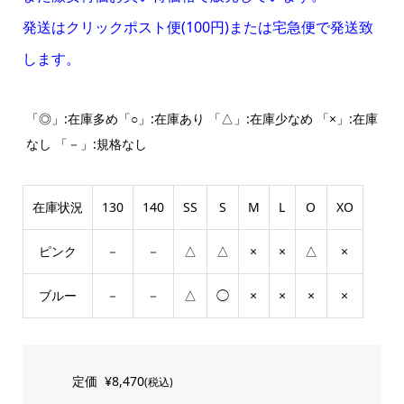
発送はクリックポスト便(100円)または宅急便で発送致
します。
「◎」:在庫多め「○」:在庫あり 「△」:在庫少なめ 「×」:在庫
なし 「－」:規格なし
在庫状況
130
140
SS
S
M
L
O
XO
ピンク
－
－
△
△
×
×
△
×
ブルー
－
－
△
◯
×
×
×
×
定価
¥8,470
(税込)