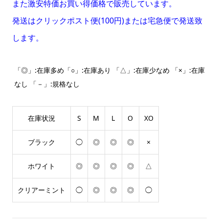
また激安特価お買い得価格で販売しています。
発送はクリックポスト便(100円)または宅急便で発送致
します。
「◎」:在庫多め「○」:在庫あり 「△」:在庫少なめ 「×」:在庫
なし 「－」:規格なし
在庫状況
S
M
L
O
XO
ブラック
◯
◎
◎
◎
×
ホワイト
◎
◎
◎
◎
△
クリアーミント
◯
◎
◎
◎
◯