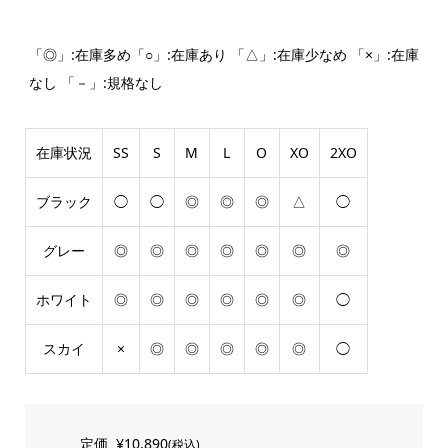
「◎」:在庫多め「○」:在庫あり 「△」:在庫少なめ 「×」:在庫
なし 「－」:規格なし
在庫状況
SS
S
M
L
O
XO
2XO
ブラック
◯
◯
◎
◎
◎
△
◯
グレー
◎
◎
◎
◎
◎
◎
◎
ホワイト
◎
◎
◎
◎
◎
◎
◯
スカイ
×
◎
◎
◎
◎
◎
◯
定価
¥10,890
(税込)