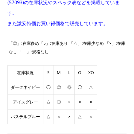
(57093)の在庫状況やスペック表などを掲載していま
す。
また激安特価お買い得価格で販売しています。
「◎」:在庫多め「○」:在庫あり 「△」:在庫少なめ 「×」:在庫
なし 「－」:規格なし
在庫状況
S
M
L
O
XO
ダークネイビー
◯
◎
◎
◯
△
アイスグレー
△
◎
×
×
×
パステルブルー
△
×
×
△
×