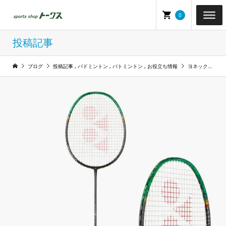
0
投稿記事
ブログ
投稿記事
,
バドミントン
,
バトミントン
,
お役立ち情報
ヨネックス バドミントンラケット「アストロクス９９(3AX-99)シリーズ」