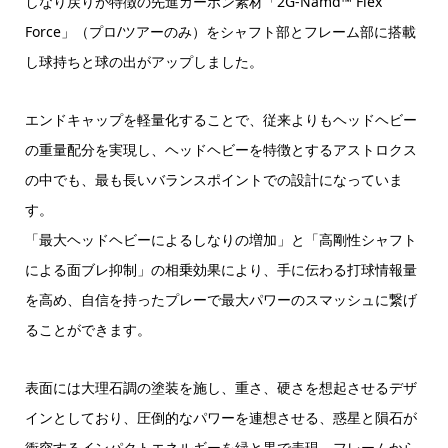
しなり戻りが特徴の先進カーボン素材「2G-Namd™ Flex
Force」（プロ/ツアーのみ）をシャフト部とフレーム部に搭載
し球持ちと球の出がアップしました。
エンドキャップを軽量化することで、従来よりもヘッドヘビー
の重量配分を実現し、ヘッドヘビーを特徴とするアストロクス
の中でも、最も長いバランスポイントでの設計になっていま
す。
「最大ヘッドヘビーによるしなりの増加」と「高剛性シャフト
による面ブレ抑制」の相乗効果により、手に伝わる打球情報量
を高め、自信を持ったプレーで最大パワーのスマッシュに繋げ
ることができます。
表面には大理石調の塗装を施し、重さ、硬さを想起させるデザ
インとしており、圧倒的なパワーを連想させる、惑星と隕石が
衝突するインパクトエネルギーを緑と黒で表現。フレームから