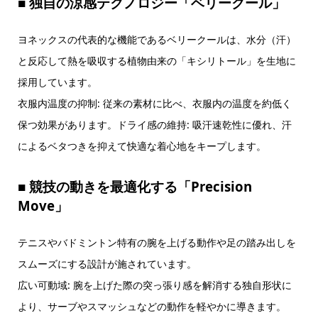
■ 独自の涼感テクノロジー「ベリークール」
ヨネックスの代表的な機能であるベリークールは、水分（汗）
と反応して熱を吸収する植物由来の「キシリトール」を生地に
採用しています。
衣服内温度の抑制: 従来の素材に比べ、衣服内の温度を約低く
保つ効果があります。ドライ感の維持: 吸汗速乾性に優れ、汗
によるベタつきを抑えて快適な着心地をキープします。
■ 競技の動きを最適化する「Precision
Move」
テニスやバドミントン特有の腕を上げる動作や足の踏み出しを
スムーズにする設計が施されています。
広い可動域: 腕を上げた際の突っ張り感を解消する独自形状に
より、サーブやスマッシュなどの動作を軽やかに導きます。