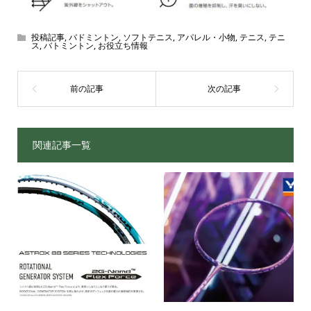
投稿記事
,
バドミントン
,
ソフトテニス
,
アパレル・小物
,
テニス
,
テニ
ス
,
バトミントン
,
お役立ち情報
関連記事一覧