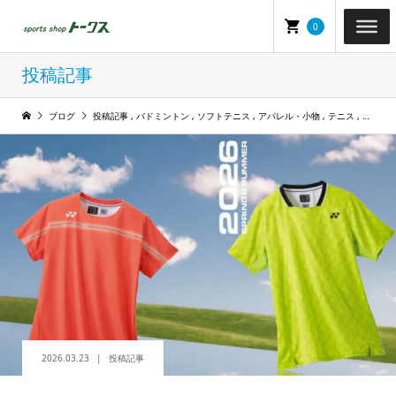
0
投稿記事
ブログ
投稿記事
,
バドミントン
,
ソフトテニス
,
アパレル・小物
,
テニス
,
テニス
2026.03.23
投稿記事