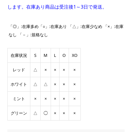
します。在庫あり商品は受注後1～3日で発送。
「◎」:在庫多め「○」:在庫あり 「△」:在庫少なめ 「×」:在庫
なし 「－」:規格なし
在庫状況
S
M
L
O
XO
レッド
△
×
×
×
×
ホワイト
△
△
×
×
×
ミント
×
×
×
×
×
グリーン
△
◯
×
×
×