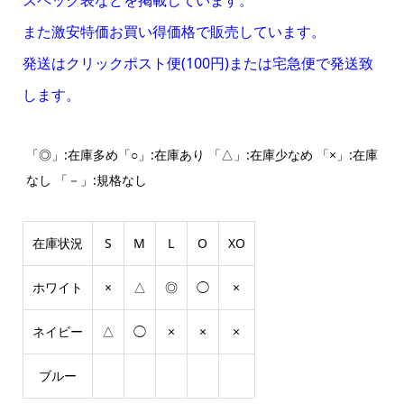
また激安特価お買い得価格で販売しています。
発送はクリックポスト便(100円)または宅急便で発送致
します。
「◎」:在庫多め「○」:在庫あり 「△」:在庫少なめ 「×」:在庫
なし 「－」:規格なし
在庫状況
S
M
L
O
XO
ホワイト
×
△
◎
◯
×
ネイビー
△
◯
×
×
×
ブルー