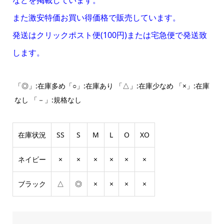
また激安特価お買い得価格で販売しています。
発送はクリックポスト便(100円)または宅急便で発送致
します。
「◎」:在庫多め「○」:在庫あり 「△」:在庫少なめ 「×」:在庫
なし 「－」:規格なし
在庫状況
SS
S
M
L
O
XO
ネイビー
×
×
×
×
×
×
ブラック
△
◎
×
×
×
×