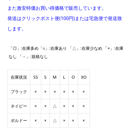
また激安特価お買い得価格で販売しています。
発送はクリックポスト便(100円)または宅急便で発送致
します。
「◎」:在庫多め「○」:在庫あり 「△」:在庫少なめ 「×」:在庫
なし 「－」:規格なし
在庫状況
SS
S
M
L
O
XO
ブラック
×
×
×
×
×
×
ネイビー
×
×
△
×
×
×
ボルドー
×
×
△
×
×
×