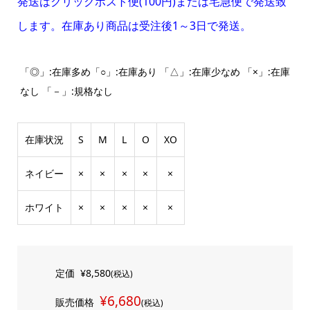
発送はクリックポスト便(100円)または宅急便で発送致
します。在庫あり商品は受注後1～3日で発送。
「◎」:在庫多め「○」:在庫あり 「△」:在庫少なめ 「×」:在庫
なし 「－」:規格なし
在庫状況
S
M
L
O
XO
ネイビー
×
×
×
×
×
ホワイト
×
×
×
×
×
定価
¥8,580
(税込)
¥6,680
販売価格
(税込)