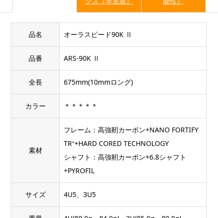
クス（早見表）
能性）
品名
オーラスピード90K Ⅱ
品番
ARS-90K Ⅱ
全長
675mm(10mmロング)
カラー
＊＊＊＊＊
フレーム：高強靭カーボン+NANO FORTIFY
TR⁺+HARD CORED TECHNOLOGY
素材
シャフト：高強靭カーボン+6.8シャフト
+PYROFIL
サイズ
4U5、3U5