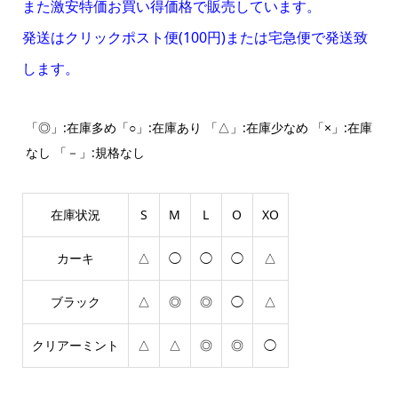
また激安特価お買い得価格で販売しています。
発送はクリックポスト便(100円)または宅急便で発送致
します。
「◎」:在庫多め「○」:在庫あり 「△」:在庫少なめ 「×」:在庫
なし 「－」:規格なし
在庫状況
S
M
L
O
XO
カーキ
△
◯
◯
◯
△
ブラック
△
◎
◎
◯
△
クリアーミント
△
△
◎
◎
◯