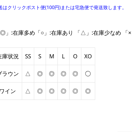
送はクリックポスト便(100円)または宅急便で発送致します。
◎」:在庫多め「○」:在庫あり 「△」:在庫少なめ 「×
在庫状況
SS
S
M
L
O
XO
ブラウン
△
◎
◎
◎
◎
◯
ワイン
△
◎
◎
◎
◎
◎