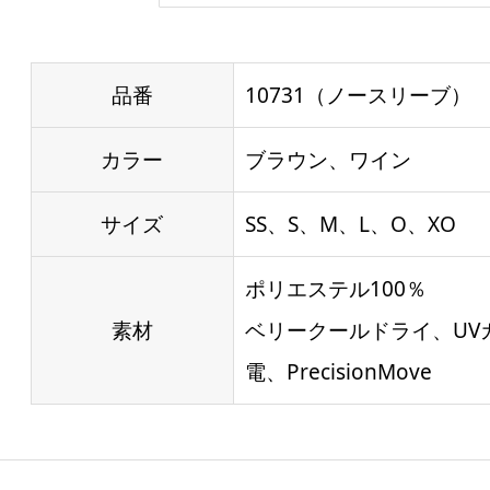
品番
10731（ノースリーブ）
カラー
ブラウン、ワイン
サイズ
SS、S、M、L、O、XO
ポリエステル100％
素材
ベリークールドライ、UV
電、PrecisionMove