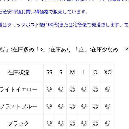
た激安特価お買い得価格で販売しています。
送はクリックポスト便(100円)または宅急便で発送致します。
◎」:在庫多め「○」:在庫あり 「△」:在庫少なめ 「×
在庫状況
SS
S
M
L
O
XO
ライトイエロー
◎
◎
◎
◎
◎
◎
ブラストブルー
◎
◎
◎
◎
◎
◎
ブラック
◎
◎
◎
◎
◎
◎