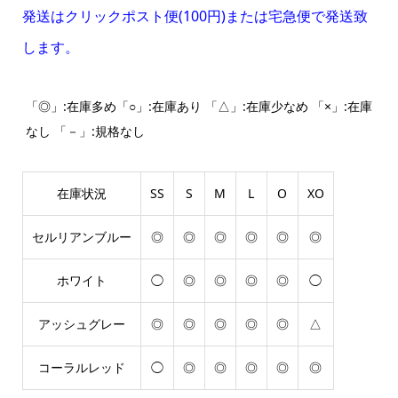
発送はクリックポスト便(100円)または宅急便で発送致
します。
「◎」:在庫多め「○」:在庫あり 「△」:在庫少なめ 「×」:在庫
なし 「－」:規格なし
在庫状況
SS
S
M
L
O
XO
セルリアンブルー
◎
◎
◎
◎
◎
◎
ホワイト
◯
◎
◎
◎
◎
◯
アッシュグレー
◎
◎
◎
◎
◎
△
コーラルレッド
◯
◎
◎
◎
◎
◎