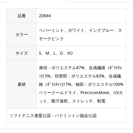
品番
20844
ペパーミント、ホワイト、インクブルー、ス
カラー
モークピンク
サイズ
S、M、L、O、XO
身頃：ポリエステル87%、合成繊維（ﾎﾟﾘｽﾁﾚ
ﾝ)13%、切替部：ポリエステル83%、合成繊
素材
維（ﾎﾟﾘｽﾁﾚﾝ)17%、袖部：ポリエステル100%
ベリークールドライ、PrecisionMove、UVカ
ット、吸汗速乾、ストレッチ、制電
ソフトテニス連盟公認・バドミントン協会公認