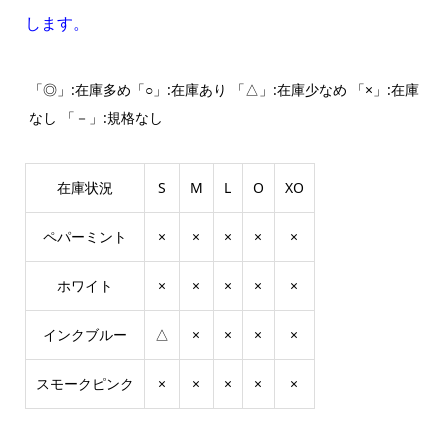
します。
「◎」:在庫多め「○」:在庫あり 「△」:在庫少なめ 「×」:在庫
なし 「－」:規格なし
在庫状況
S
M
L
O
XO
ペパーミント
×
×
×
×
×
ホワイト
×
×
×
×
×
インクブルー
△
×
×
×
×
スモークピンク
×
×
×
×
×