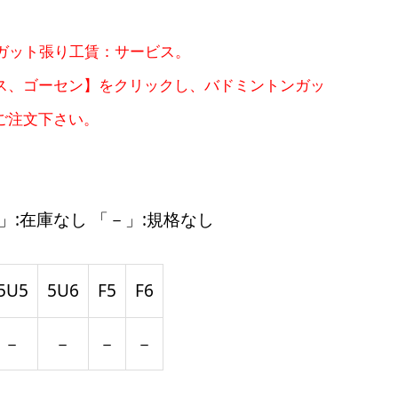
＆ガット張り工賃：サービス。
ス、ゴーセン】をクリックし、バドミントンガッ
ご注文下さい。
」:在庫なし 「－」:規格なし
5U5
5U6
F5
F6
－
－
－
－